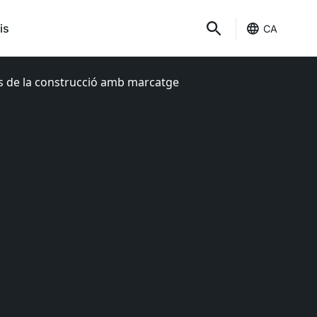
is
CA
sidus de la construcció amb marcatge