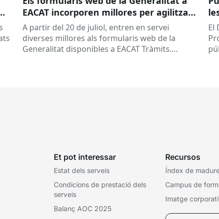
Els formularis web de la Generalitat a
Pu
EACAT incorporen millores per agilitzar
le
la tramitació
la
s
A partir del 20 de juliol, entren en servei
El
ed
ats
diverses millores als formularis web de la
Pr
pr
Generalitat disponibles a EACAT Tràmits.
pú
du
Aquests canvis tenen l’objectiu de...
ce
tit
Et pot interessar
Recursos
Estat dels serveis
Índex de madures
Condicions de prestació dels
Campus de form
serveis
Imatge corporat
Balanç AOC 2025