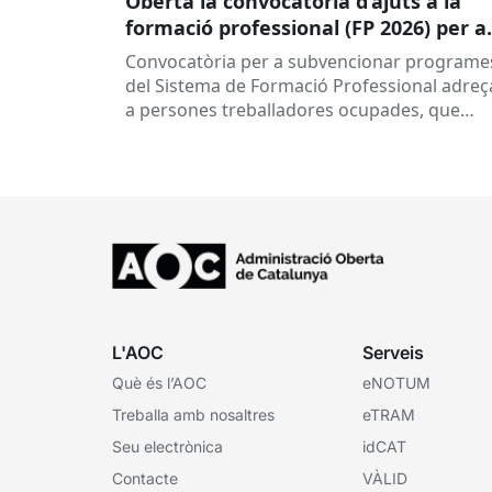
Oberta la convocatòria d’ajuts a la
formació professional (FP 2026) per a
persones treballadores ocupades
Convocatòria per a subvencionar programe
del Sistema de Formació Professional adreç
a persones treballadores ocupades, que
subvenciona el Consorci per a la Formació
Contínua de Catalunya...
L'AOC
Serveis
Què és l’AOC
eNOTUM
Treballa amb nosaltres
eTRAM
Seu electrònica
idCAT
Contacte
VÀLID