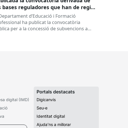
blicada la convocatòria derivada de
s bases reguladores que han de regir
 concessió de subvencions a centres
 Departament d’Educació i Formació
ucatius, per al desenvolupament de
ofessional ha publicat la convocatòria
ogrames de formació i inserció,
blica per a la concessió de subvencions a
rant el curs 2026-2027
ntres educatius públics que no siguin de
ularitat...
Portals destacats
a digital (IMD)
Digicanvis
ació
Seu-e
iva
Identitat digital
Ajuda’ns a millorar