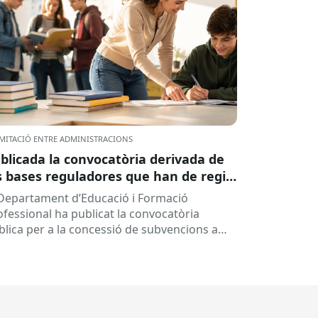
MITACIÓ ENTRE ADMINISTRACIONS
blicada la convocatòria derivada de
s bases reguladores que han de regir
 concessió de subvencions a centres
 Departament d’Educació i Formació
ucatius, per al desenvolupament de
ofessional ha publicat la convocatòria
ogrames de formació i inserció,
blica per a la concessió de subvencions a
rant el curs 2026-2027
ntres educatius públics que no siguin de
ularitat...