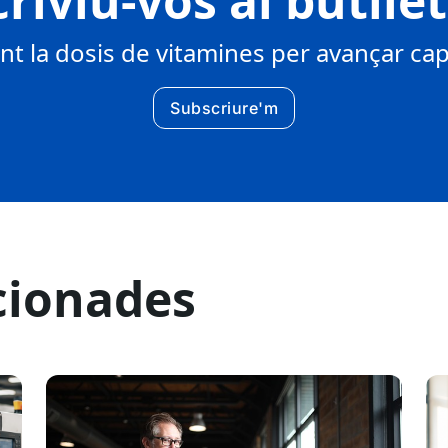
riviu-vos al butlle
 la dosis de vitamines per avançar cap 
Subscriure'm
cionades