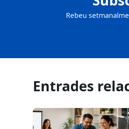
Subsc
Rebeu setmanalment
Entrades rela