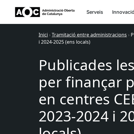
Serveis
Innovaci
Inici
›
Tramitació entre administracions
›
P
i 2024-2025 (ens locals)
Publicades le
per finançar 
en centres CE
2023-2024 i 2
locals)