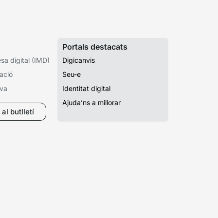
Portals destacats
a digital (IMD)
Digicanvis
ació
Seu-e
iva
Identitat digital
Ajuda’ns a millorar
al butlletí