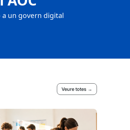
tí AOC
a un govern digital
Veure totes →