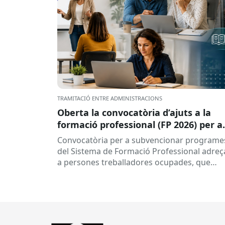
TRAMITACIÓ ENTRE ADMINISTRACIONS
Oberta la convocatòria d’ajuts a la
formació professional (FP 2026) per a
persones treballadores ocupades
Convocatòria per a subvencionar programe
del Sistema de Formació Professional adreç
a persones treballadores ocupades, que
subvenciona el Consorci per a la Formació
Contínua de Catalunya...