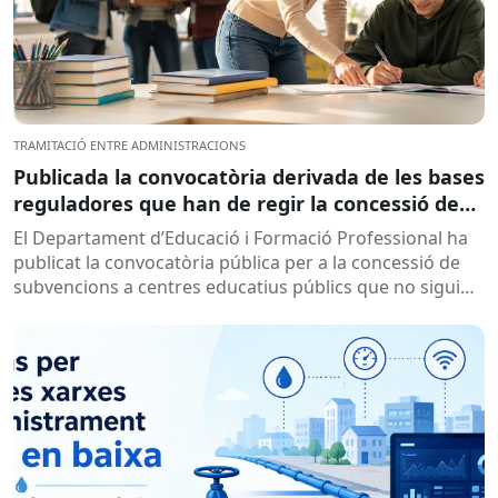
TRAMITACIÓ ENTRE ADMINISTRACIONS
Publicada la convocatòria derivada de les bases
reguladores que han de regir la concessió de
subvencions a centres educatius, per al
El Departament d’Educació i Formació Professional ha
desenvolupament de programes de formació i
publicat la convocatòria pública per a la concessió de
inserció, durant el curs 2026-2027
subvencions a centres educatius públics que no siguin
de titularitat...