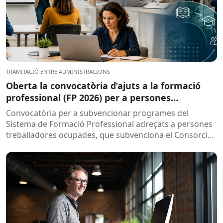
TRAMITACIÓ ENTRE ADMINISTRACIONS
Oberta la convocatòria d’ajuts a la formació
professional (FP 2026) per a persones
treballadores ocupades
Convocatòria per a subvencionar programes del
Sistema de Formació Professional adreçats a persones
treballadores ocupades, que subvenciona el Consorci
per a la Formació Contínua de Catalunya...