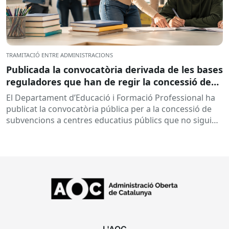
TRAMITACIÓ ENTRE ADMINISTRACIONS
Publicada la convocatòria derivada de les bases
reguladores que han de regir la concessió de
subvencions a centres educatius, per al
El Departament d’Educació i Formació Professional ha
desenvolupament de programes de formació i
publicat la convocatòria pública per a la concessió de
inserció, durant el curs 2026-2027
subvencions a centres educatius públics que no siguin
de titularitat...
L'AOC