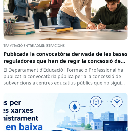
TRAMITACIÓ ENTRE ADMINISTRACIONS
Publicada la convocatòria derivada de les bases
reguladores que han de regir la concessió de
subvencions a centres educatius, per al
El Departament d’Educació i Formació Professional ha
desenvolupament de programes de formació i
publicat la convocatòria pública per a la concessió de
inserció, durant el curs 2026-2027
subvencions a centres educatius públics que no siguin
de titularitat...