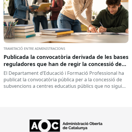
TRAMITACIÓ ENTRE ADMINISTRACIONS
Publicada la convocatòria derivada de les bases
reguladores que han de regir la concessió de
subvencions a centres educatius, per al
El Departament d’Educació i Formació Professional ha
desenvolupament de programes de formació i
publicat la convocatòria pública per a la concessió de
inserció, durant el curs 2026-2027
subvencions a centres educatius públics que no siguin
de titularitat...