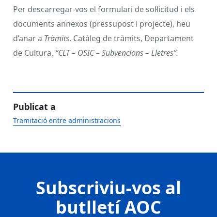
Per descarregar-vos el formulari de sol·licitud i els
documents annexos (pressupost i projecte), heu
d’anar a
Tràmits
, Catàleg de tràmits, Departament
de Cultura,
“CLT – OSIC – Subvencions – Lletres”.
Publicat a
Tramitació entre administracions
Subscriviu-vos al
butlletí AOC