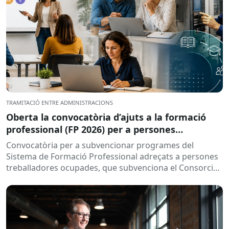
TRAMITACIÓ ENTRE ADMINISTRACIONS
Oberta la convocatòria d’ajuts a la formació
professional (FP 2026) per a persones
treballadores ocupades
Convocatòria per a subvencionar programes del
Sistema de Formació Professional adreçats a persones
treballadores ocupades, que subvenciona el Consorci
per a la Formació Contínua de Catalunya...