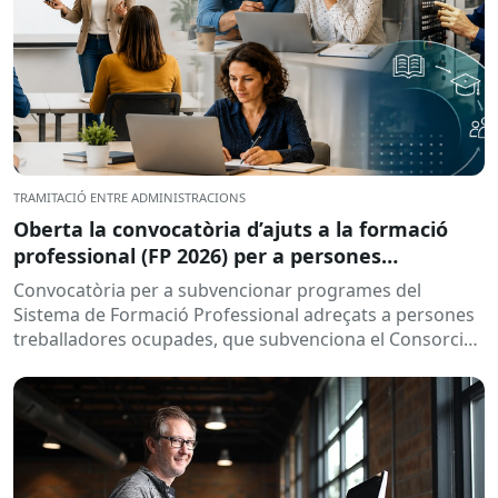
TRAMITACIÓ ENTRE ADMINISTRACIONS
Oberta la convocatòria d’ajuts a la formació
professional (FP 2026) per a persones
treballadores ocupades
Convocatòria per a subvencionar programes del
Sistema de Formació Professional adreçats a persones
treballadores ocupades, que subvenciona el Consorci
per a la Formació Contínua de Catalunya...