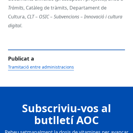
Tràmits
, Catàleg de tràmits, Departament de
Cultura,
CLT – OSIC – Subvencions – Innovació i cultura
digital
.
Publicat a
Tramitació entre administracions
Subscriviu-vos al
butlletí AOC
Rebeu setmanalment la dosis de vitamines per avançar