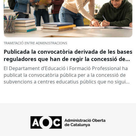
TRAMITACIÓ ENTRE ADMINISTRACIONS
Publicada la convocatòria derivada de les bases
reguladores que han de regir la concessió de
subvencions a centres educatius, per al
El Departament d’Educació i Formació Professional ha
desenvolupament de programes de formació i
publicat la convocatòria pública per a la concessió de
inserció, durant el curs 2026-2027
subvencions a centres educatius públics que no siguin
de titularitat...