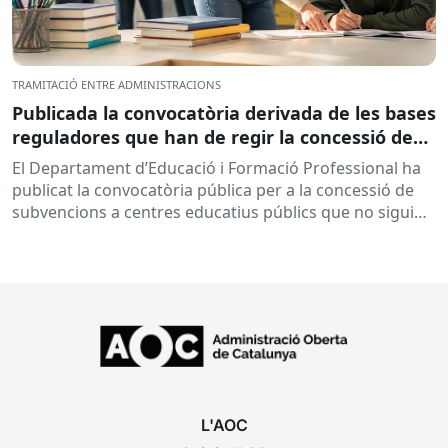
TRAMITACIÓ ENTRE ADMINISTRACIONS
Publicada la convocatòria derivada de les bases
reguladores que han de regir la concessió de
subvencions a centres educatius, per al
El Departament d’Educació i Formació Professional ha
desenvolupament de programes de formació i
publicat la convocatòria pública per a la concessió de
inserció, durant el curs 2026-2027
subvencions a centres educatius públics que no siguin
de titularitat...
L'AOC