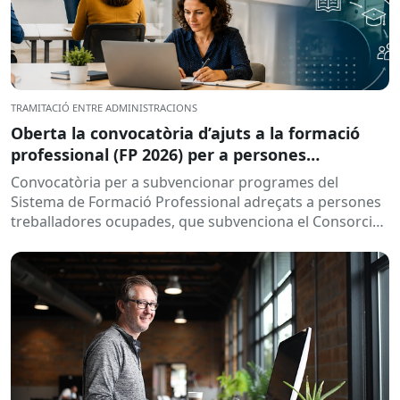
TRAMITACIÓ ENTRE ADMINISTRACIONS
Oberta la convocatòria d’ajuts a la formació
professional (FP 2026) per a persones
treballadores ocupades
Convocatòria per a subvencionar programes del
Sistema de Formació Professional adreçats a persones
treballadores ocupades, que subvenciona el Consorci
per a la Formació Contínua de Catalunya...