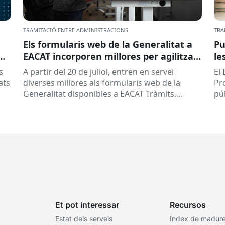
TRAMITACIÓ ENTRE ADMINISTRACIONS
TRA
Els formularis web de la Generalitat a
Pu
EACAT incorporen millores per agilitzar
le
la tramitació
la
s
A partir del 20 de juliol, entren en servei
El
ed
ats
diverses millores als formularis web de la
Pr
pr
Generalitat disponibles a EACAT Tràmits.
pú
du
Aquests canvis tenen l’objectiu de...
ce
tit
Et pot interessar
Recursos
Estat dels serveis
Índex de madures