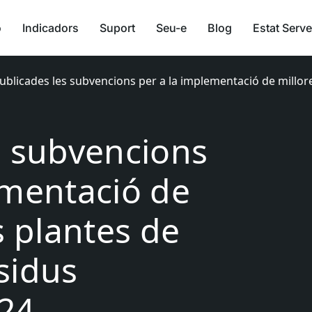
ó
Indicadors
Suport
Seu-e
Blog
Estat Serve
ublicades les subvencions per a la implementació de millor
s subvencions
ementació de
s plantes de
sidus
024