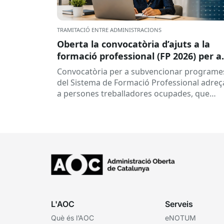
TRAMITACIÓ ENTRE ADMINISTRACIONS
Oberta la convocatòria d’ajuts a la
formació professional (FP 2026) per a
persones treballadores ocupades
Convocatòria per a subvencionar programe
del Sistema de Formació Professional adreç
a persones treballadores ocupades, que
subvenciona el Consorci per a la Formació
Contínua de Catalunya...
L'AOC
Serveis
Què és l’AOC
eNOTUM