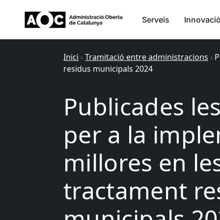
Serveis
Innovaci
Inici
›
Tramitació entre administracions
›
P
residus municipals 2024
Publicades le
per a la impl
millores en le
tractament re
municipals 2