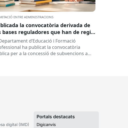
MITACIÓ ENTRE ADMINISTRACIONS
blicada la convocatòria derivada de
s bases reguladores que han de regir
 concessió de subvencions a centres
 Departament d’Educació i Formació
ucatius, per al desenvolupament de
ofessional ha publicat la convocatòria
ogrames de formació i inserció,
blica per a la concessió de subvencions a
rant el curs 2026-2027
ntres educatius públics que no siguin de
ularitat...
Portals destacats
a digital (IMD)
Digicanvis