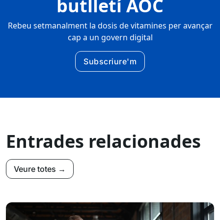
butlletí AOC
Rebeu setmanalment la dosis de vitamines per avançar
cap a un govern digital
Subscriure'm
Entrades relacionades
Veure totes →