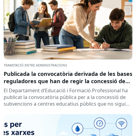
TRAMITACIÓ ENTRE ADMINISTRACIONS
Publicada la convocatòria derivada de les bases
reguladores que han de regir la concessió de
subvencions a centres educatius, per al
El Departament d’Educació i Formació Professional ha
desenvolupament de programes de formació i
publicat la convocatòria pública per a la concessió de
inserció, durant el curs 2026-2027
subvencions a centres educatius públics que no siguin
de titularitat...