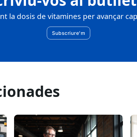
riviu-vos al butlle
 la dosis de vitamines per avançar cap 
Subscriure'm
cionades