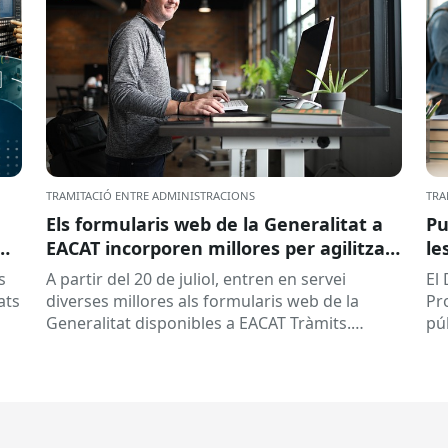
TRAMITACIÓ ENTRE ADMINISTRACIONS
TRA
Els formularis web de la Generalitat a
Pu
EACAT incorporen millores per agilitzar
le
la tramitació
la
s
A partir del 20 de juliol, entren en servei
El
ed
ats
diverses millores als formularis web de la
Pr
pr
Generalitat disponibles a EACAT Tràmits.
pú
du
Aquests canvis tenen l’objectiu de...
ce
tit