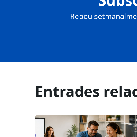
Subsc
Rebeu setmanalment
Entrades rela