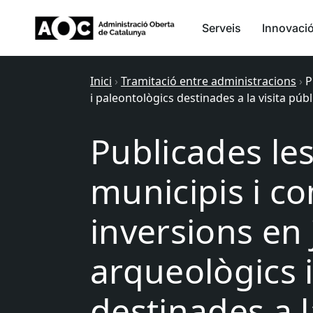
Serveis
Innovaci
Inici
›
Tramitació entre administracions
›
P
i paleontològics destinades a la visita públ
Publicades le
municipis i c
inversions en
arqueològics 
destinades a l