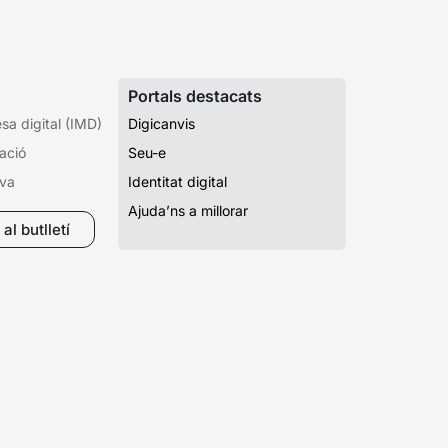
Portals destacats
a digital (IMD)
Digicanvis
ació
Seu-e
iva
Identitat digital
Ajuda’ns a millorar
al butlletí