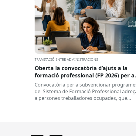
TRAMITACIÓ ENTRE ADMINISTRACIONS
Oberta la convocatòria d’ajuts a la
formació professional (FP 2026) per a
persones treballadores ocupades
Convocatòria per a subvencionar programe
del Sistema de Formació Professional adreç
a persones treballadores ocupades, que
subvenciona el Consorci per a la Formació
Contínua de Catalunya...