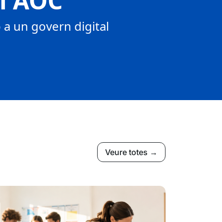
tí AOC
a un govern digital
Veure totes →