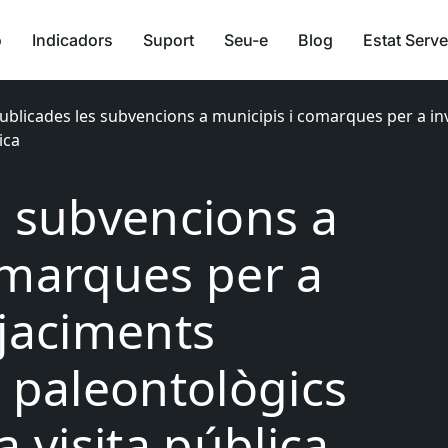
ó
Indicadors
Suport
Seu-e
Blog
Estat Serve
ublicades les subvencions a municipis i comarques per a in
ica
s subvencions a
omarques per a
 jaciments
i paleontològics
a visita pública