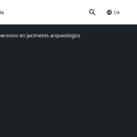
is
CA
versions en jaciments arqueològics