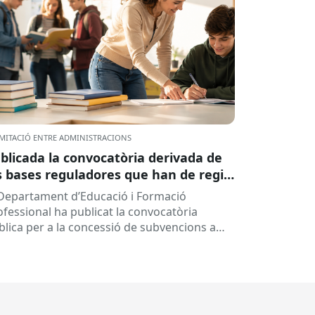
MITACIÓ ENTRE ADMINISTRACIONS
blicada la convocatòria derivada de
s bases reguladores que han de regir
 concessió de subvencions a centres
 Departament d’Educació i Formació
ucatius, per al desenvolupament de
ofessional ha publicat la convocatòria
ogrames de formació i inserció,
blica per a la concessió de subvencions a
rant el curs 2026-2027
ntres educatius públics que no siguin de
ularitat...