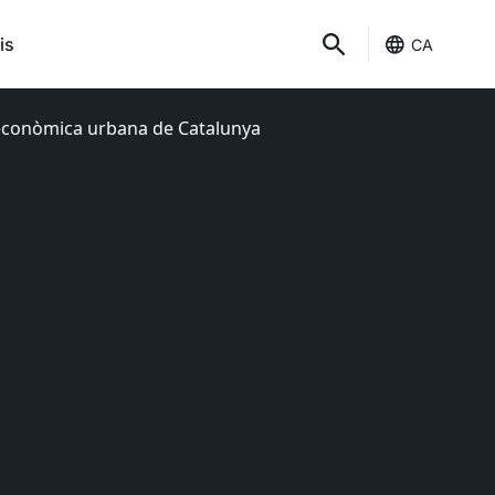
is
CA
ó econòmica urbana de Catalunya