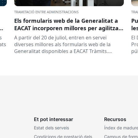
TRAMITACIÓ ENTRE ADMINISTRACIONS
TRA
Els formularis web de la Generalitat a
Pu
EACAT incorporen millores per agilitzar
le
la tramitació
la
s
A partir del 20 de juliol, entren en servei
El
ed
ats
diverses millores als formularis web de la
Pr
pr
Generalitat disponibles a EACAT Tràmits.
pú
du
Aquests canvis tenen l’objectiu de...
ce
tit
Et pot interessar
Recursos
Estat dels serveis
Índex de madures
Condicions de prestació dels
Campus de form