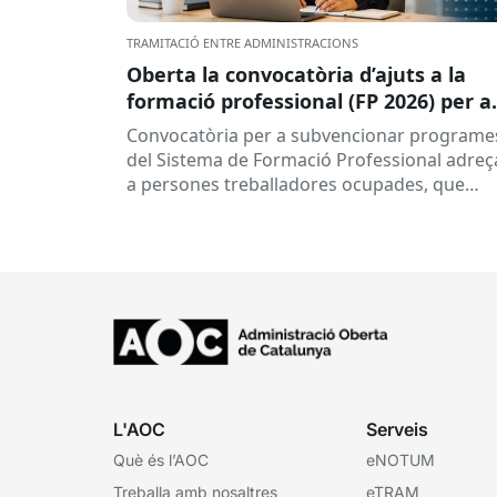
TRAMITACIÓ ENTRE ADMINISTRACIONS
Oberta la convocatòria d’ajuts a la
formació professional (FP 2026) per a
persones treballadores ocupades
Convocatòria per a subvencionar programe
del Sistema de Formació Professional adreç
a persones treballadores ocupades, que
subvenciona el Consorci per a la Formació
Contínua de Catalunya...
L'AOC
Serveis
Què és l’AOC
eNOTUM
Treballa amb nosaltres
eTRAM