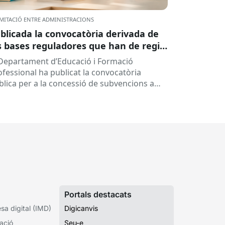
MITACIÓ ENTRE ADMINISTRACIONS
blicada la convocatòria derivada de
s bases reguladores que han de regir
 concessió de subvencions a centres
 Departament d’Educació i Formació
ucatius, per al desenvolupament de
ofessional ha publicat la convocatòria
ogrames de formació i inserció,
blica per a la concessió de subvencions a
rant el curs 2026-2027
ntres educatius públics que no siguin de
ularitat...
Portals destacats
a digital (IMD)
Digicanvis
ació
Seu-e