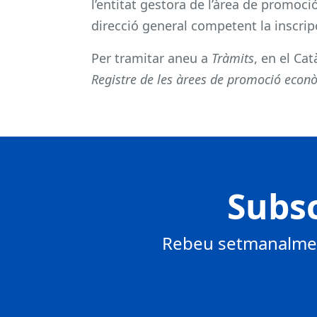
l’entitat gestora de l’àrea de promoci
direcció general competent la inscripc
Per tramitar aneu a
Tràmits
, en el Ca
Registre de les àrees de promoció eco
Subsc
Rebeu setmanalment