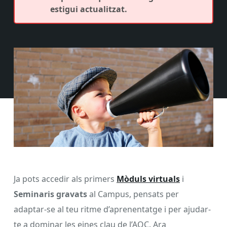
estigui actualitzat.
Ja pots accedir als primers
Mòduls virtuals
i
Seminaris gravats
al Campus, pensats per
adaptar-se al teu ritme d’aprenentatge i per ajudar-
te a dominar les eines clau de l’AOC. Ara