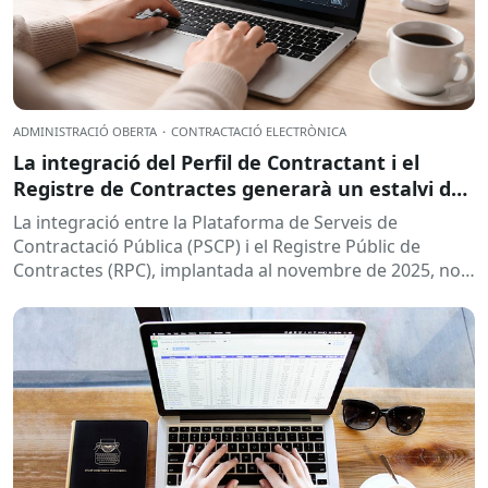
ADMINISTRACIÓ OBERTA
·
CONTRACTACIÓ ELECTRÒNICA
La integració del Perfil de Contractant i el
Registre de Contractes generarà un estalvi de
93.000 euros anuals i 4.000 hores de feina
La integració entre la Plataforma de Serveis de
Contractació Pública (PSCP) i el Registre Públic de
Contractes (RPC), implantada al novembre de 2025, no
és només...