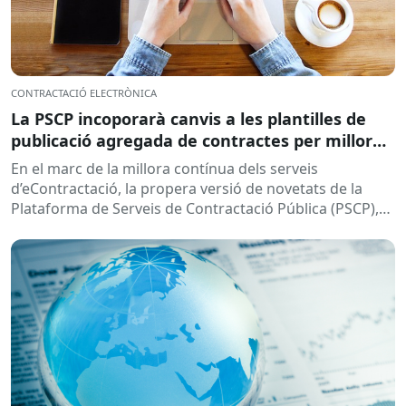
CONTRACTACIÓ ELECTRÒNICA
La PSCP incoporarà canvis a les plantilles de
publicació agregada de contractes per millorar
la integració amb el RPC
En el marc de la millora contínua dels serveis
d’eContractació, la propera versió de novetats de la
Plataforma de Serveis de Contractació Pública (PSCP),
prevista per...