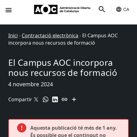
CA
Seu-e
Estat Serveis
Inici
›
Contractació electrònica
›
El Campus AOC
incorpora nous recursos de formació
El Campus AOC incorpora
nous recursos de formació
4 novembre 2024
Compartir
Aquesta publicació té més de 1 any.
És possible que el contingut no