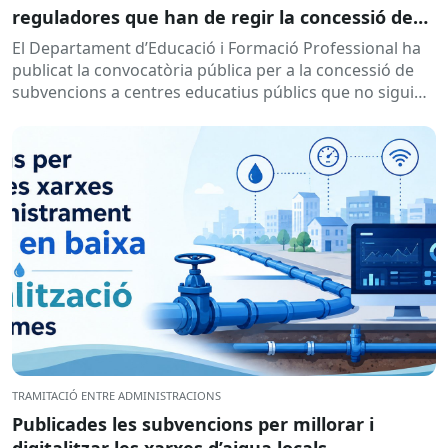
reguladores que han de regir la concessió de
subvencions a centres educatius, per al
El Departament d’Educació i Formació Professional ha
desenvolupament de programes de formació i
publicat la convocatòria pública per a la concessió de
inserció, durant el curs 2026-2027
subvencions a centres educatius públics que no siguin
de titularitat...
TRAMITACIÓ ENTRE ADMINISTRACIONS
Publicades les subvencions per millorar i
digitalitzar les xarxes d’aigua locals