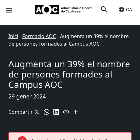
CA
Seu-e
Estat Serveis
Inici
›
Formació AOC
›
Augmenta un 39% el nombre
de persones formades al Campus AOC
Augmenta un 39% el nombre
de persones formades al
Campus AOC
29 gener 2024
Compartir