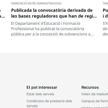
TRAMITACIÓ ENTRE ADMINISTRACIONS
TRA
a
Publicada la convocatòria derivada de
Pu
ar
les bases reguladores que han de regir
i 
la concessió de subvencions a centres
El Departament d’Educació i Formació
S’
educatius, per al desenvolupament de
Professional ha publicat la convocatòria
de 
programes de formació i inserció,
pública per a la concessió de subvencions a
de
durant el curs 2026-2027
centres educatius públics que no siguin de
de
titularitat...
Et pot interessar
Recursos
Estat dels serveis
Índex de madures
Condicions de prestació dels
Campus de form
serveis
Imatge corporat