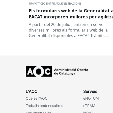
TRAMITACIÓ ENTRE ADMINISTRACIONS
Els formularis web de la Generalitat 
EACAT incorporen millores per agilitz
la tramitació
A partir del 20 de juliol, entren en servei
diverses millores als formularis web de la
Generalitat disponibles a EACAT Tràmits.
Aquests canvis tenen l’objectiu de...
L'AOC
Serveis
Què és l’AOC
eNOTUM
Treballa amb nosaltres
eTRAM
Seu electrònica
idCAT