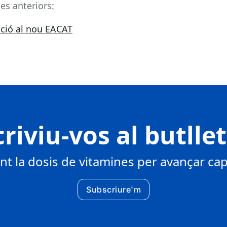
es anteriors:
ició al nou EACAT
riviu-vos al butlle
 la dosis de vitamines per avançar cap 
Subscriure'm