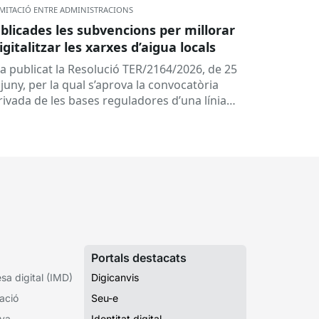
MITACIÓ ENTRE ADMINISTRACIONS
blicades les subvencions per millorar
digitalitzar les xarxes d’aigua locals
ha publicat la Resolució TER/2164/2026, de 25
juny, per la qual s’aprova la convocatòria
rivada de les bases reguladores d’una línia
 subvencions adreçades als...
Portals destacats
a digital (IMD)
Digicanvis
ació
Seu-e
iva
Identitat digital