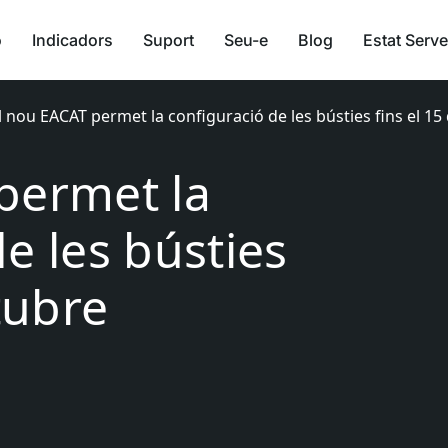
ó
Indicadors
Suport
Seu-e
Blog
Estat Serve
l nou EACAT permet la configuració de les bústies fins el 15
permet la
e les bústies
ctubre