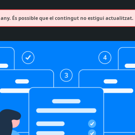
any. És possible que el contingut no estigui actualitzat.