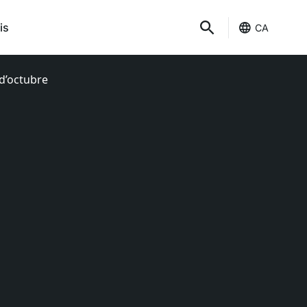
is
CA
 d’octubre