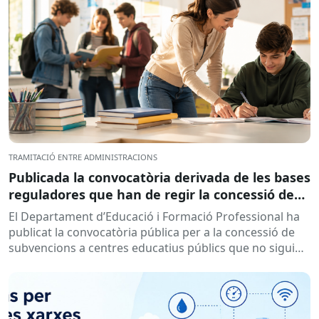
TRAMITACIÓ ENTRE ADMINISTRACIONS
Publicada la convocatòria derivada de les bases
reguladores que han de regir la concessió de
subvencions a centres educatius, per al
El Departament d’Educació i Formació Professional ha
desenvolupament de programes de formació i
publicat la convocatòria pública per a la concessió de
inserció, durant el curs 2026-2027
subvencions a centres educatius públics que no siguin
de titularitat...