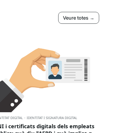
Veure totes →
NTITAT DIGITAL
·
IDENTITAT I SIGNATURA DIGITAL
I i certificats digitals dels empleats