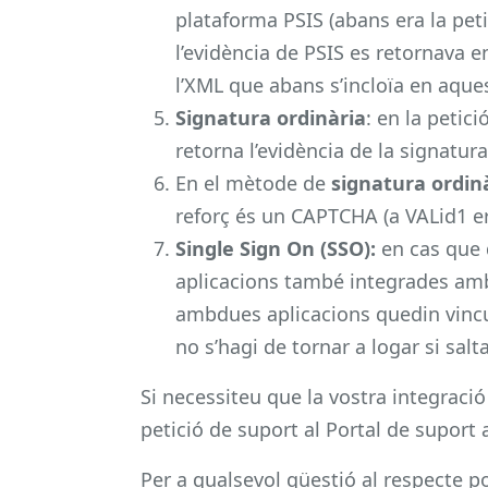
plataforma PSIS (abans era la peti
l’evidència de PSIS es retornava 
l’XML que abans s’incloïa en aques
Signatura ordinària
: en la petic
retorna l’evidència de la signatu
En el mètode de
signatura ordinà
reforç és un CAPTCHA (a VALid1 er
Single Sign On (SSO):
en cas que d
aplicacions també integrades amb 
ambdues aplicacions quedin vincul
no s’hagi de tornar a logar si salta
Si necessiteu que la vostra integraci
petició de suport al Portal de suport 
Per a qualsevol qüestió al respecte 