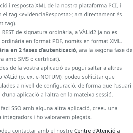
ció i resposta XML de la nostra plataforma PCI, i
en el tag <evidenciaResposta>; ara directament és
t tag).
ió REST de signatura ordinària, a VÀLid2 ja no es
ra ordinària en format PDF, només en format XML.
ria en 2 fases d’autenticació
, ara la segona fase de
a amb SMS o certificat).
es de la vostra aplicació es pugui saltar a altres
VÀLid (p. ex. e-NOTUM), podeu sol·licitar que
ades a nivell de configuració, de forma que l’usuari
 d’una aplicació a l’altra en la mateixa sessió.
ó faci SSO amb alguna altra aplicació, creeu una
a integradors i ho valorarem plegats.
podeu contactar amb el nostre
Centre d’Atenció a