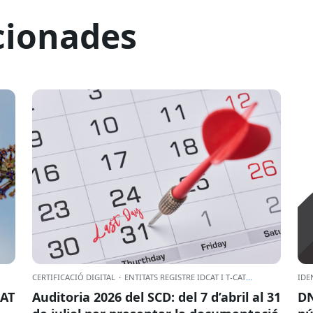
cionades
CERTIFICACIÓ DIGITAL
·
ENTITATS REGISTRE IDCAT I T-CAT
...
IDE
CAT
Auditoria 2026 del SCD: del 7 d’abril al 31
DN