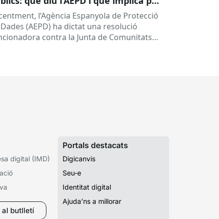
blics: què diu l’AEPD i què implica per
les administracions?
centment, l’Agència Espanyola de Protecció
 Dades (AEPD) ha dictat una resolució
ncionadora contra la Junta de Comunitats
 Castella-la Manxa (exp. EXP202406805) que
na a posar el...
Portals destacats
a digital (IMD)
Digicanvis
ació
Seu-e
iva
Identitat digital
Ajuda’ns a millorar
al butlletí