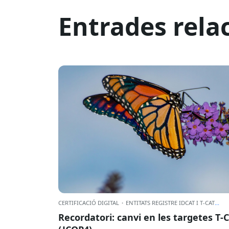
Entrades rela
CERTIFICACIÓ DIGITAL
·
ENTITATS REGISTRE IDCAT I T-CAT
...
Recordatori: canvi en les targetes T‑