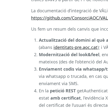
La documentació d’integració de VÀLid
https://github.com/ConsorciAOC/VAL
Us fem un resum dels canvis que inco
Actualització del domini al què
(abans
identitats-pre.aoc.cat
); i 
Modernització del look&feel
, en
mateixos (des de l’obtenció del A
Enviament codis via whatsapp/
via whatsapp o trucada, en cas que
enviament via SMS.
En la
petició REST
getAuthenticati
estat
amb certificat
, l’evidència 
del certificat de l’usuari és direc