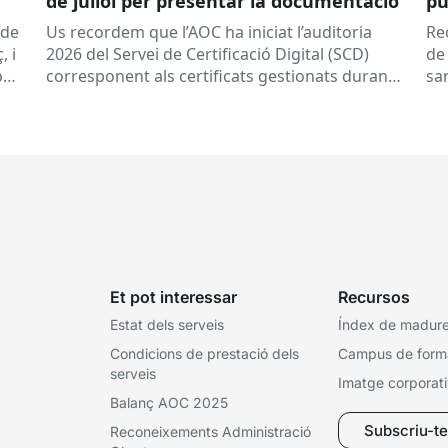
de juliol per presentar la documentació
pú
a 
(de
Us recordem que l’AOC ha iniciat l’auditoria
Re
, i
2026 del Servei de Certificació Digital (SCD)
de
per
corresponent als certificats gestionats durant
sa
l’any 2025.
Dates clau
A qui...
de
tor
Et pot interessar
Recursos
Estat dels serveis
Índex de madures
Condicions de prestació dels
Campus de form
serveis
Imatge corporat
Balanç AOC 2025
Subscriu-te 
Reconeixements Administració