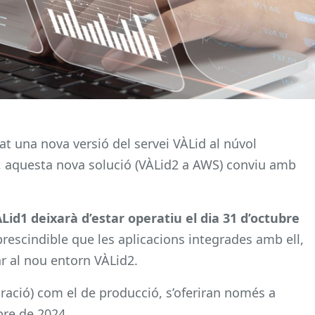
t una nova versió del servei VÀLid al núvol
, aquesta nova solució (VÀLid2 a AWS) conviu amb
Lid1 deixarà d’estar operatiu el dia 31 d’octubre
mprescindible que les aplicacions integrades amb ell,
r al nou entorn VÀLid2.
gració) com el de producció, s’oferiran només a
bre de 2024.