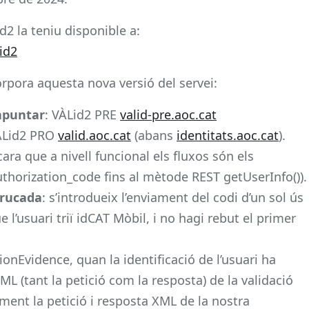
2 la teniu disponible a:
id2
rpora aquesta nova versió del servei:
 apuntar
: VÀLid2 PRE
valid-pre.aoc.cat
VÀLid2 PRO
valid.aoc.cat
(abans
identitats.aoc.cat
).
cara que a nivell funcional els fluxos són els
uthorization_code fins al mètode REST getUserInfo()).
trucada
: s’introdueix l’enviament del codi d’un sol ús
 l’usuari triï idCAT Mòbil, i no hagi rebut el primer
onEvidence, quan la identificació de l’usuari ha
XML (tant la petició com la resposta) de la validació
tament la petició i resposta XML de la nostra