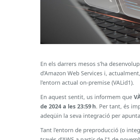
En els darrers mesos s’ha desenvolupa
d’Amazon Web Services i, actualment
l’entorn actual on-premise (VALid1).
En aquest sentit, us informem que
VÀ
de 2024 a les 23:59 h
. Per tant, és i
adeqüin la seva integració per apunta
Tant l’entorn de preproducció (o inte
través d’AWS a partir de l’1 de novem