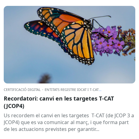
CERTIFICACIÓ DIGITAL
·
ENTITATS REGISTRE IDCAT I T-CAT
...
Recordatori: canvi en les targetes T‑CAT
(JCOP4)
Us recordem el canvi en les targetes T‑CAT (de JCOP 3 a
JCOP4) que es va comunicar al març, i que forma part
de les actuacions previstes per garantir...