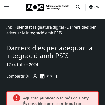
CA
Seu-e
Estat Serveis
Inici
›
Identitat i signatura digital
›
Darrers dies per
adequar la integració amb PSIS
Darrers dies per adequar la
integració amb PSIS
17 octubre 2024
Compartir
Aquesta publicació té més de 1 any.
És possible que el contingut no