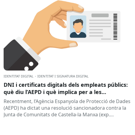
IDENTITAT DIGITAL
·
IDENTITAT I SIGNATURA DIGITAL
DNI i certificats digitals dels empleats públics:
què diu l’AEPD i què implica per a les
administracions?
Recentment, l’Agència Espanyola de Protecció de Dades
(AEPD) ha dictat una resolució sancionadora contra la
Junta de Comunitats de Castella-la Manxa (exp.
EXP202406805) que torna a posar el...