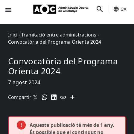
CA
Seu-e
Estat Serveis
Inici
›
Tramitació entre administracions
›
Convocatòria del Programa Orienta 2024
Convocatòria del Programa
Orienta 2024
7 agost 2024
Compartir
Aquesta publicació té més de 1 any.
És possible que el contingut no