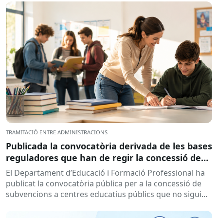
TRAMITACIÓ ENTRE ADMINISTRACIONS
Publicada la convocatòria derivada de les bases
reguladores que han de regir la concessió de
subvencions a centres educatius, per al
El Departament d’Educació i Formació Professional ha
desenvolupament de programes de formació i
publicat la convocatòria pública per a la concessió de
inserció, durant el curs 2026-2027
subvencions a centres educatius públics que no siguin
de titularitat...