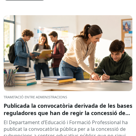
TRAMITACIÓ ENTRE ADMINISTRACIONS
Publicada la convocatòria derivada de les bases
reguladores que han de regir la concessió de
subvencions a centres educatius, per al
El Departament d’Educació i Formació Professional ha
desenvolupament de programes de formació i
publicat la convocatòria pública per a la concessió de
inserció, durant el curs 2026-2027
subvencions a centres educatius públics que no siguin