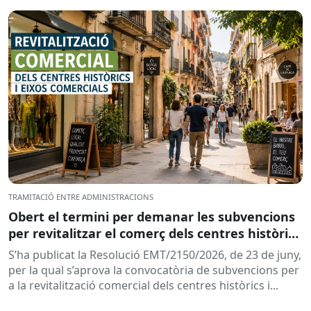
adreçades als...
TRAMITACIÓ ENTRE ADMINISTRACIONS
Obert el termini per demanar les subvencions
per revitalitzar el comerç dels centres històrics
i eixos comercials de Catalunya
S’ha publicat la Resolució EMT/2150/2026, de 23 de juny,
per la qual s’aprova la convocatòria de subvencions per
a la revitalització comercial dels centres històrics i...