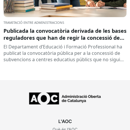
TRAMITACIÓ ENTRE ADMINISTRACIONS
Publicada la convocatòria derivada de les bases
reguladores que han de regir la concessió de
subvencions a centres educatius, per al
El Departament d’Educació i Formació Professional ha
desenvolupament de programes de formació i
publicat la convocatòria pública per a la concessió de
inserció, durant el curs 2026-2027
subvencions a centres educatius públics que no siguin
de titularitat...
L'AOC
Què és l’AOC