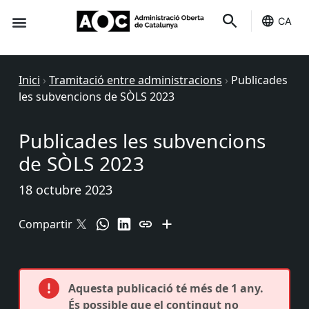
CA
Seu-e
Estat Serveis
Inici
›
Tramitació entre administracions
›
Publicades
les subvencions de SÒLS 2023
Publicades les subvencions
de SÒLS 2023
18 octubre 2023
Compartir
Aquesta publicació té més de 1 any.
És possible que el contingut no