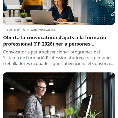
TRAMITACIÓ ENTRE ADMINISTRACIONS
Oberta la convocatòria d’ajuts a la formació
professional (FP 2026) per a persones
treballadores ocupades
Convocatòria per a subvencionar programes del
Sistema de Formació Professional adreçats a persones
treballadores ocupades, que subvenciona el Consorci
per a la Formació Contínua de Catalunya...