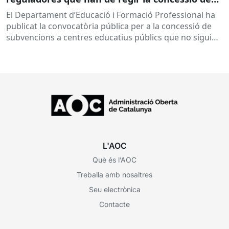
subvencions a centres educatius, per al
El Departament d’Educació i Formació Professional ha
desenvolupament de programes de formació i
publicat la convocatòria pública per a la concessió de
inserció, durant el curs 2026-2027
subvencions a centres educatius públics que no siguin
de titularitat...
L'AOC
Què és l’AOC
Treballa amb nosaltres
Seu electrònica
Contacte