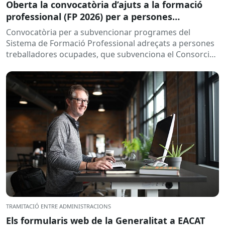
Oberta la convocatòria d’ajuts a la formació
professional (FP 2026) per a persones
treballadores ocupades
Convocatòria per a subvencionar programes del
Sistema de Formació Professional adreçats a persones
treballadores ocupades, que subvenciona el Consorci
per a la Formació Contínua de Catalunya...
TRAMITACIÓ ENTRE ADMINISTRACIONS
Els formularis web de la Generalitat a EACAT