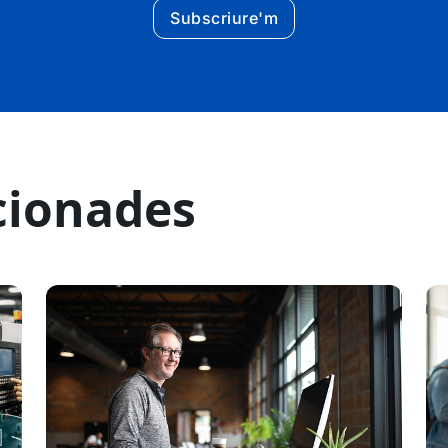
Subscriure'm
cionades