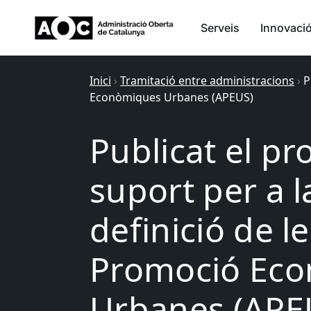
Serveis
Innovaci
Inici
›
Tramitació entre administracions
›
P
Econòmiques Urbanes (APEUS)
Publicat el p
suport per a l
definició de l
Promoció Ec
Urbanes (APE