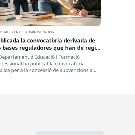
MITACIÓ ENTRE ADMINISTRACIONS
blicada la convocatòria derivada de
s bases reguladores que han de regir
 concessió de subvencions a centres
 Departament d’Educació i Formació
ucatius, per al desenvolupament de
ofessional ha publicat la convocatòria
ogrames de formació i inserció,
blica per a la concessió de subvencions a
rant el curs 2026-2027
ntres educatius públics que no siguin de
ularitat...