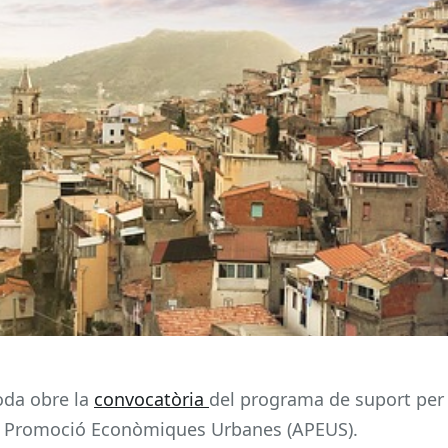
oda obre la
convocatòria
del programa de suport per
s de Promoció Econòmiques Urbanes (APEUS).