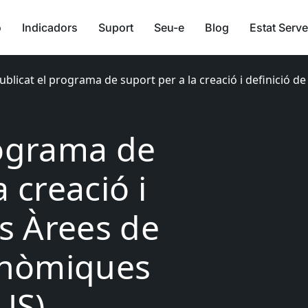
ó
Indicadors
Suport
Seu-e
Blog
Estat Serve
ublicat el programa de suport per a la creació i definició d
rograma de
a creació i
es Àrees de
onòmiques
US)