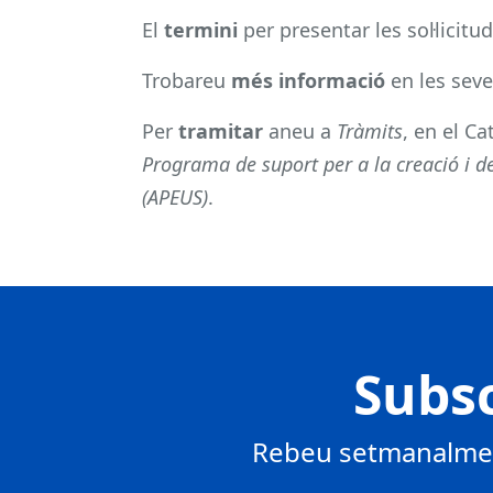
El
termini
per presentar les sol·licitud
Trobareu
més informació
en les sev
Per
tramitar
aneu a
Tràmits
, en el C
Programa de suport per a la creació i 
(APEUS)
.
Subsc
Rebeu setmanalment