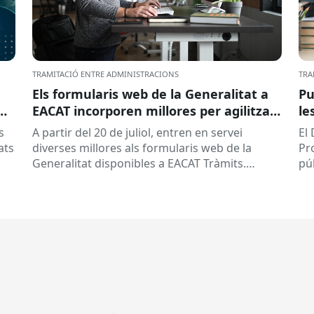
TRAMITACIÓ ENTRE ADMINISTRACIONS
TRA
Els formularis web de la Generalitat a
Pu
EACAT incorporen millores per agilitzar
le
la tramitació
la
s
A partir del 20 de juliol, entren en servei
El
ed
ats
diverses millores als formularis web de la
Pr
pr
Generalitat disponibles a EACAT Tràmits.
pú
du
Aquests canvis tenen l’objectiu de...
ce
tit