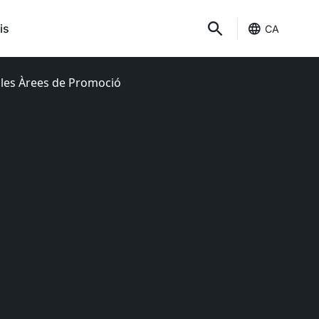
is
CA
e les Àrees de Promoció