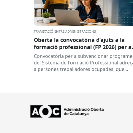
TRAMITACIÓ ENTRE ADMINISTRACIONS
Oberta la convocatòria d’ajuts a la
formació professional (FP 2026) per a
persones treballadores ocupades
Convocatòria per a subvencionar programe
del Sistema de Formació Professional adreç
a persones treballadores ocupades, que
subvenciona el Consorci per a la Formació
Contínua de Catalunya...