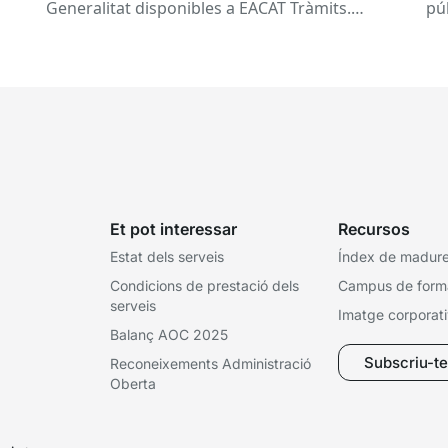
pr
Generalitat disponibles a EACAT Tràmits.
pú
du
Aquests canvis tenen l’objectiu de...
ce
tit
Et pot interessar
Recursos
Estat dels serveis
Índex de madures
Condicions de prestació dels
Campus de form
serveis
Imatge corporat
Balanç AOC 2025
Subscriu-te 
Reconeixements Administració
Oberta