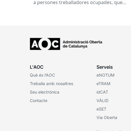
a persones treballadores ocupades, que
subvenciona el Consorci per a la Formació
Contínua de Catalunya...
L'AOC
Serveis
Què és l’AOC
eNOTUM
Treballa amb nosaltres
eTRAM
Seu electrònica
idCAT
Contacte
VÀLID
eSET
Via Oberta