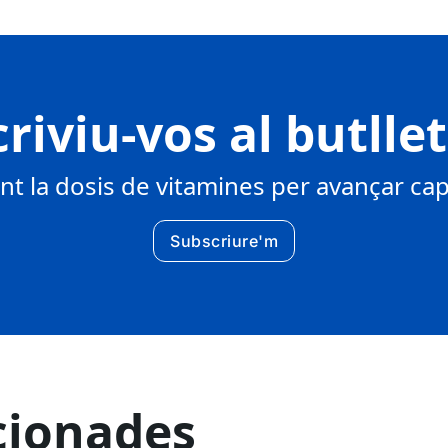
riviu-vos al butlle
 la dosis de vitamines per avançar cap 
Subscriure'm
cionades