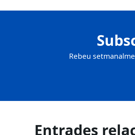
Subsc
Rebeu setmanalment
Entrades rela