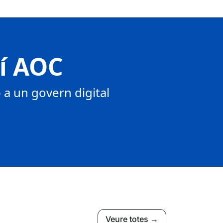
tí AOC
a un govern digital
Veure totes →