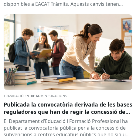
disponibles a EACAT Tràmits. Aquests canvis tenen
l’objectiu de...
TRAMITACIÓ ENTRE ADMINISTRACIONS
Publicada la convocatòria derivada de les bases
reguladores que han de regir la concessió de
subvencions a centres educatius, per al
El Departament d’Educació i Formació Professional ha
desenvolupament de programes de formació i
publicat la convocatòria pública per a la concessió de
inserció, durant el curs 2026-2027
subvencions a centres educatius públics que no siguin