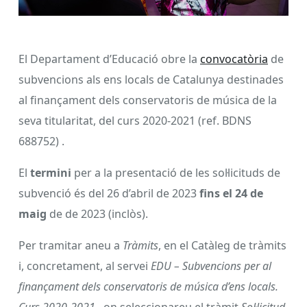
El Departament d’Educació obre la
convocatòria
de
subvencions als ens locals de Catalunya destinades
al finançament dels conservatoris de música de la
seva titularitat, del curs 2020-2021 (ref. BDNS
688752) .
El
termini
per a la presentació de les sol·licituds de
subvenció és del 26 d’abril de 2023
fins el 24 de
maig
de de 2023 (inclòs).
Per tramitar aneu a
Tràmits
, en el Catàleg de tràmits
i, concretament, al servei
EDU – Subvencions per al
finançament dels conservatoris de música d’ens locals.
Curs 2020-2021
, on seleccionareu el tràmit
Sol·licitud