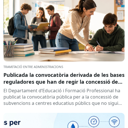
TRAMITACIÓ ENTRE ADMINISTRACIONS
Publicada la convocatòria derivada de les bases
reguladores que han de regir la concessió de
subvencions a centres educatius, per al
El Departament d’Educació i Formació Professional ha
desenvolupament de programes de formació i
publicat la convocatòria pública per a la concessió de
inserció, durant el curs 2026-2027
subvencions a centres educatius públics que no siguin
de titularitat...