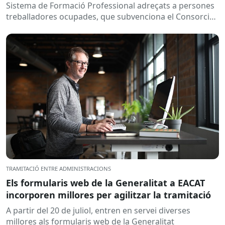
Sistema de Formació Professional adreçats a persones
treballadores ocupades, que subvenciona el Consorci
per a la Formació Contínua de Catalunya...
TRAMITACIÓ ENTRE ADMINISTRACIONS
Els formularis web de la Generalitat a EACAT
incorporen millores per agilitzar la tramitació
A partir del 20 de juliol, entren en servei diverses
millores als formularis web de la Generalitat