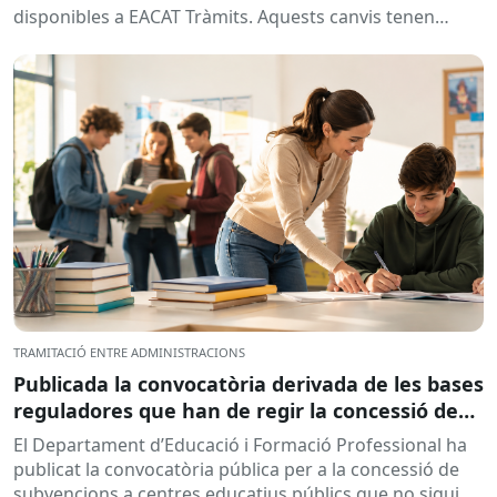
disponibles a EACAT Tràmits. Aquests canvis tenen
l’objectiu de...
TRAMITACIÓ ENTRE ADMINISTRACIONS
Publicada la convocatòria derivada de les bases
reguladores que han de regir la concessió de
subvencions a centres educatius, per al
El Departament d’Educació i Formació Professional ha
desenvolupament de programes de formació i
publicat la convocatòria pública per a la concessió de
inserció, durant el curs 2026-2027
subvencions a centres educatius públics que no siguin