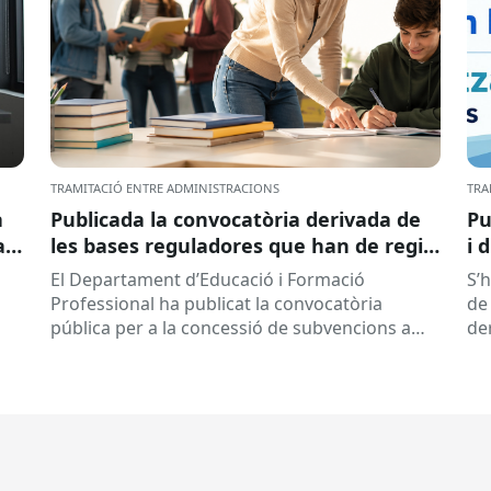
TRAMITACIÓ ENTRE ADMINISTRACIONS
TRA
a
Publicada la convocatòria derivada de
Pu
ar
les bases reguladores que han de regir
i 
la concessió de subvencions a centres
El Departament d’Educació i Formació
S’
educatius, per al desenvolupament de
Professional ha publicat la convocatòria
de 
programes de formació i inserció,
pública per a la concessió de subvencions a
de
durant el curs 2026-2027
centres educatius públics que no siguin de
de
titularitat...