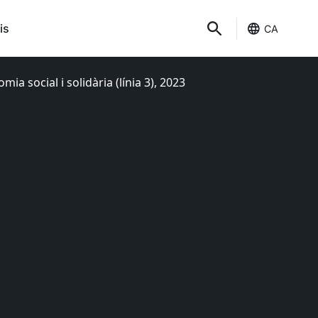
is
CA
a social i solidària (línia 3), 2023