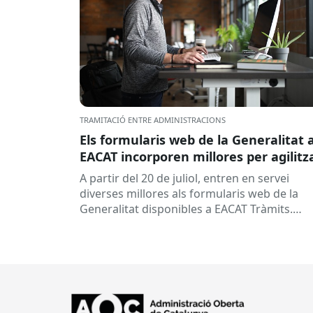
TRAMITACIÓ ENTRE ADMINISTRACIONS
Els formularis web de la Generalitat 
EACAT incorporen millores per agilitz
la tramitació
A partir del 20 de juliol, entren en servei
diverses millores als formularis web de la
Generalitat disponibles a EACAT Tràmits.
Aquests canvis tenen l’objectiu de...