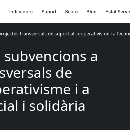
ó
Indicadors
Suport
Seu-e
Blog
Estat Serve
ojectes transversals de suport al cooperativisme i a l’economi
s subvencions a
sversals de
erativisme i a
al i solidària