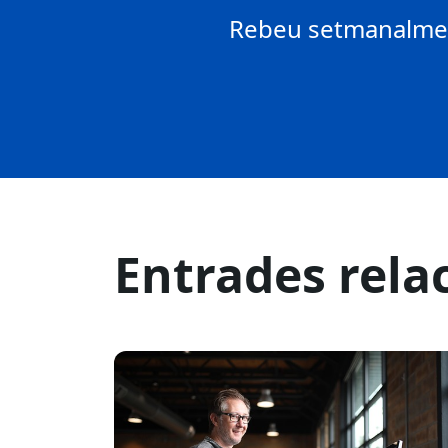
Rebeu setmanalment
Entrades rela