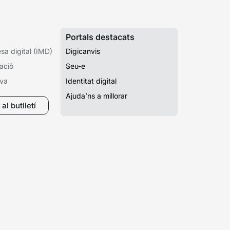
Portals destacats
a digital (IMD)
Digicanvis
ació
Seu-e
iva
Identitat digital
Ajuda’ns a millorar
al butlletí