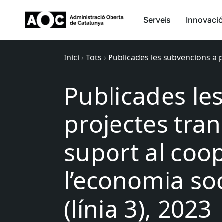
Serveis
Innovaci
Inici
›
Tots
›
Publicades les subvencions a pr
Publicades le
projectes tran
suport al coop
l’economia soci
(línia 3), 2023