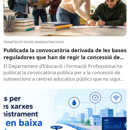
TRAMITACIÓ ENTRE ADMINISTRACIONS
Publicada la convocatòria derivada de les bases
reguladores que han de regir la concessió de
subvencions a centres educatius, per al
El Departament d’Educació i Formació Professional ha
desenvolupament de programes de formació i
publicat la convocatòria pública per a la concessió de
inserció, durant el curs 2026-2027
subvencions a centres educatius públics que no siguin
de titularitat...