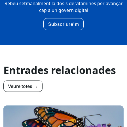
Rebeu setmanalment la dosis de vitamines per avançar
cap a un govern digital
Subscriure'm
Entrades relacionades
Veure totes →