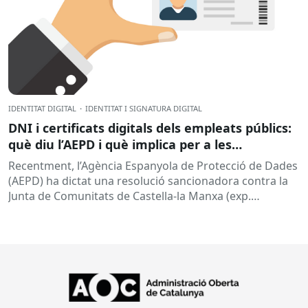
IDENTITAT DIGITAL
·
IDENTITAT I SIGNATURA DIGITAL
DNI i certificats digitals dels empleats públics:
què diu l’AEPD i què implica per a les
administracions?
Recentment, l’Agència Espanyola de Protecció de Dades
(AEPD) ha dictat una resolució sancionadora contra la
Junta de Comunitats de Castella-la Manxa (exp.
EXP202406805) que torna a posar el...