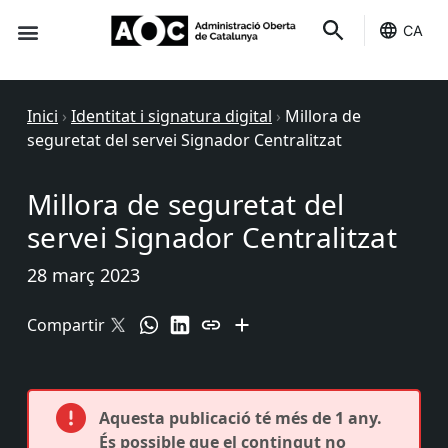
CA
Seu-e
Estat Serveis
Inici
›
Identitat i signatura digital
›
Millora de
seguretat del servei Signador Centralitzat
Millora de seguretat del
servei Signador Centralitzat
28 març 2023
Compartir
Aquesta publicació té més de 1 any.
És possible que el contingut no