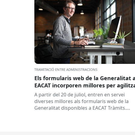
TRAMITACIÓ ENTRE ADMINISTRACIONS
Els formularis web de la Generalitat 
EACAT incorporen millores per agilitz
la tramitació
A partir del 20 de juliol, entren en servei
diverses millores als formularis web de la
Generalitat disponibles a EACAT Tràmits.
Aquests canvis tenen l’objectiu de...