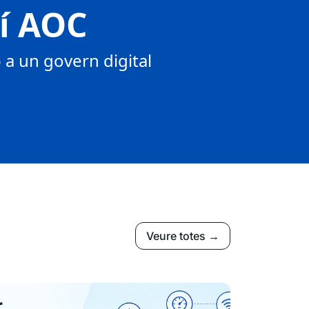
tí AOC
a un govern digital
Veure totes →