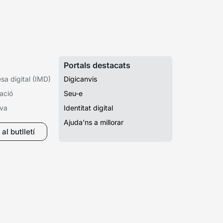
Portals destacats
a digital (IMD)
Digicanvis
ació
Seu-e
iva
Identitat digital
Ajuda’ns a millorar
al butlletí