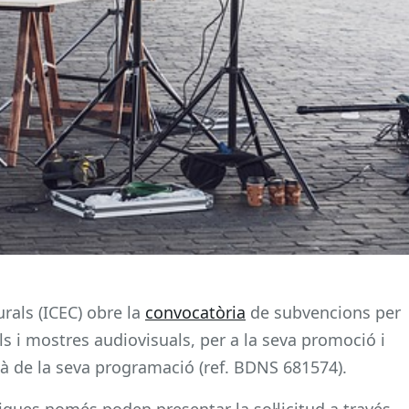
urals (ICEC) obre la
convocatòria
de subvencions per
als i mostres audiovisuals, per a la seva promoció i
talà de la seva programació (ref. BDNS 681574).
liques només poden presentar la sol·licitud a través