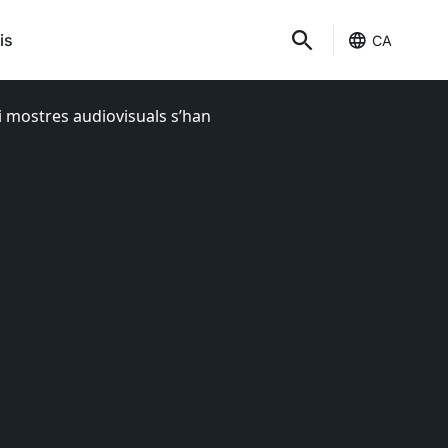
is
CA
 i mostres audiovisuals s’han