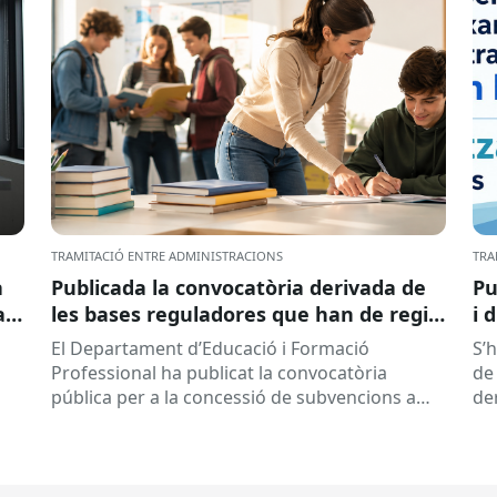
TRAMITACIÓ ENTRE ADMINISTRACIONS
TRA
a
Publicada la convocatòria derivada de
Pu
ar
les bases reguladores que han de regir
i 
la concessió de subvencions a centres
El Departament d’Educació i Formació
S’
educatius, per al desenvolupament de
Professional ha publicat la convocatòria
de 
programes de formació i inserció,
pública per a la concessió de subvencions a
de
durant el curs 2026-2027
centres educatius públics que no siguin de
de
titularitat...