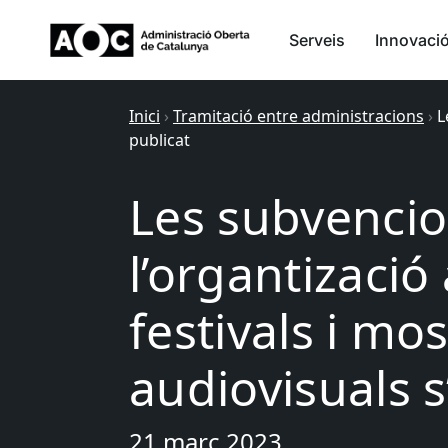
Serveis
Innovaci
Inici
›
Tramitació entre administracions
›
L
publicat
Les subvencio
l’organtizació
festivals i mo
audiovisuals s
21 març 2023