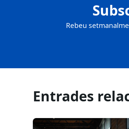
Subsc
Rebeu setmanalment
Entrades rela