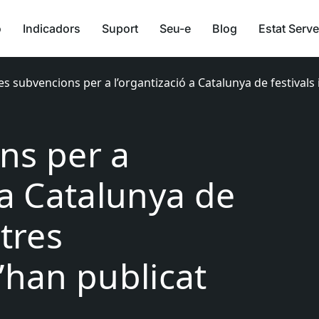
ó
Indicadors
Suport
Seu-e
Blog
Estat Serve
es subvencions per a l’organtizació a Catalunya de festivals
ns per a
 a Catalunya de
stres
’han publicat