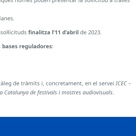
lanes.
sol·licituds
finalitza l’11 d’abril
de 2023.
s
bases reguladores
:
atàleg de tràmits i, concretament, en el servei
ICEC –
a Catalunya de festivals i mostres audiovisuals
.