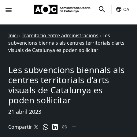
CA
Seu-e
Estat Serveis
Inici
›
Tramitació entre administracions
›
Les
subvencions biennals als centres territorials d’arts
visuals de Catalunya es poden sol·licitar
Les subvencions biennals als
centres territorials d’arts
visuals de Catalunya es
poden sol·licitar
21 abril 2023
Compartir