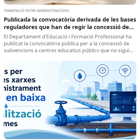
TRAMITACIÓ ENTRE ADMINISTRACIONS
Publicada la convocatòria derivada de les bases
reguladores que han de regir la concessió de
subvencions a centres educatius, per al
El Departament d’Educació i Formació Professional ha
desenvolupament de programes de formació i
publicat la convocatòria pública per a la concessió de
inserció, durant el curs 2026-2027
subvencions a centres educatius públics que no siguin
de titularitat...