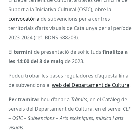
El Departament de Cultura, a través de l’Oficina de
Suport a la Iniciativa Cultural (OSIC), obre la
convocatòria
de subvencions per a centres
territorials d’arts visuals de Catalunya per al període
2023-2024 (ref. BDNS 688203).
El
termini
de presentació de sol·licituds
finalitza a
les 14:00 del
8 de maig
de 2023.
Podeu trobar les bases reguladores d’aquesta línia
de subvencions al
web del Departament de Cultura
.
Per tramitar
heu d’anar a
Tràmits
, en el Catàleg de
serveis del Departament de Cultura, en el servei
CLT
– OSIC – Subvencions – Arts escèniques, música i arts
visuals
.