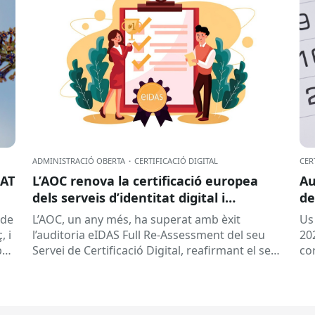
ADMINISTRACIÓ OBERTA
·
CERTIFICACIÓ DIGITAL
CER
CAT
L’AOC renova la certificació europea
Au
dels serveis d’identitat digital i
de
confiança (eIDAS)
(de
L’AOC, un any més, ha superat amb èxit
Us
, i
l’auditoria eIDAS Full Re-Assessment del seu
202
per
Servei de Certificació Digital, reafirmant el seu
co
compromís amb la seguretat, la confiança i...
l’