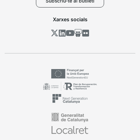
Subscriu-te al butlletí
Xarxes socials