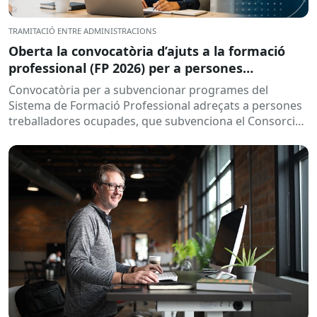
TRAMITACIÓ ENTRE ADMINISTRACIONS
Oberta la convocatòria d’ajuts a la formació
professional (FP 2026) per a persones
treballadores ocupades
Convocatòria per a subvencionar programes del
Sistema de Formació Professional adreçats a persones
treballadores ocupades, que subvenciona el Consorci
per a la Formació Contínua de Catalunya...