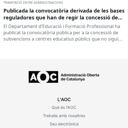
TRAMITACIÓ ENTRE ADMINISTRACIONS
Publicada la convocatòria derivada de les bases
reguladores que han de regir la concessió de
subvencions a centres educatius, per al
El Departament d’Educació i Formació Professional ha
desenvolupament de programes de formació i
publicat la convocatòria pública per a la concessió de
inserció, durant el curs 2026-2027
subvencions a centres educatius públics que no siguin
de titularitat...
L'AOC
Què és l’AOC
Treballa amb nosaltres
Seu electrònica