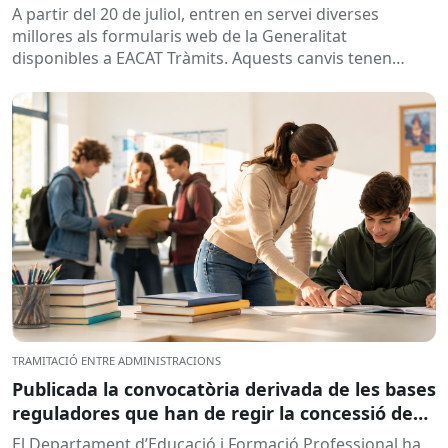
A partir del 20 de juliol, entren en servei diverses
millores als formularis web de la Generalitat
disponibles a EACAT Tràmits. Aquests canvis tenen
l’objectiu de...
TRAMITACIÓ ENTRE ADMINISTRACIONS
Publicada la convocatòria derivada de les bases
reguladores que han de regir la concessió de
subvencions a centres educatius, per al
El Departament d’Educació i Formació Professional ha