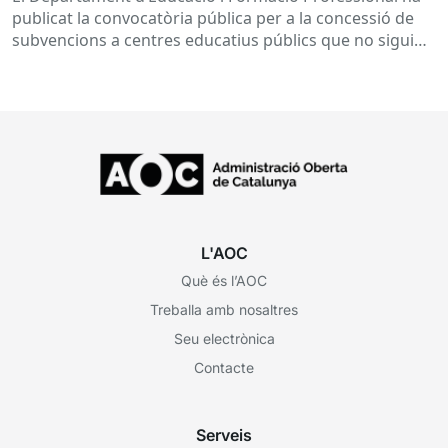
desenvolupament de programes de formació i
publicat la convocatòria pública per a la concessió de
inserció, durant el curs 2026-2027
subvencions a centres educatius públics que no siguin
de titularitat...
L'AOC
Què és l’AOC
Treballa amb nosaltres
Seu electrònica
Contacte
Serveis