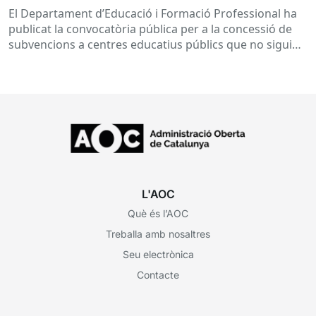
subvencions a centres educatius, per al
El Departament d’Educació i Formació Professional ha
desenvolupament de programes de formació i
publicat la convocatòria pública per a la concessió de
inserció, durant el curs 2026-2027
subvencions a centres educatius públics que no siguin
de titularitat...
L'AOC
Què és l’AOC
Treballa amb nosaltres
Seu electrònica
Contacte