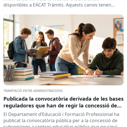
disponibles a EACAT Tràmits. Aquests canvis tenen
l’objectiu de...
TRAMITACIÓ ENTRE ADMINISTRACIONS
Publicada la convocatòria derivada de les bases
reguladores que han de regir la concessió de
subvencions a centres educatius, per al
El Departament d’Educació i Formació Professional ha
desenvolupament de programes de formació i
publicat la convocatòria pública per a la concessió de
inserció, durant el curs 2026-2027
subvencions a centres educatius públics que no siguin