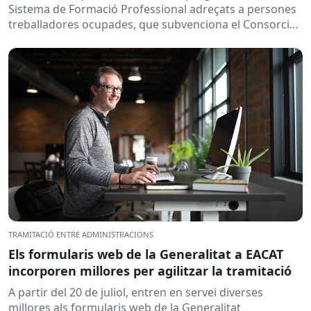
Sistema de Formació Professional adreçats a persones
treballadores ocupades, que subvenciona el Consorci
per a la Formació Contínua de Catalunya...
TRAMITACIÓ ENTRE ADMINISTRACIONS
Els formularis web de la Generalitat a EACAT
incorporen millores per agilitzar la tramitació
A partir del 20 de juliol, entren en servei diverses
millores als formularis web de la Generalitat