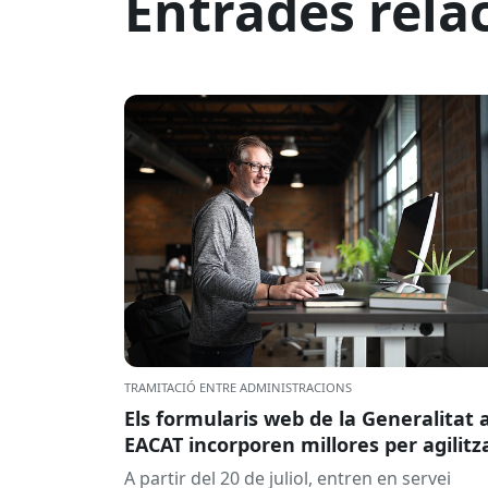
Entrades rela
TRAMITACIÓ ENTRE ADMINISTRACIONS
Els formularis web de la Generalitat 
EACAT incorporen millores per agilitz
la tramitació
A partir del 20 de juliol, entren en servei