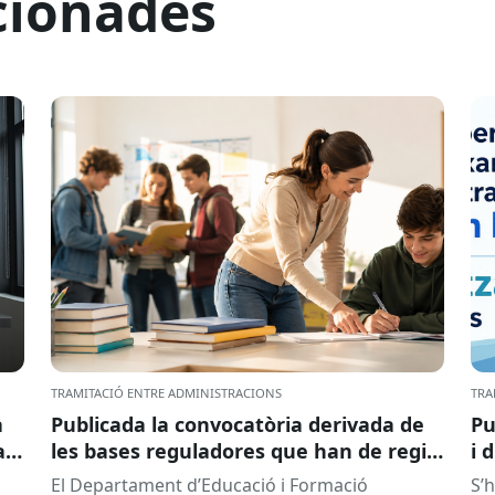
cionades
TRAMITACIÓ ENTRE ADMINISTRACIONS
TRA
a
Publicada la convocatòria derivada de
Pu
ar
les bases reguladores que han de regir
i 
la concessió de subvencions a centres
El Departament d’Educació i Formació
S’