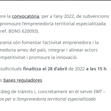
bre la
convocatòria
, per a l’any 2022, de subvencions
promoure l’emprenedoria territorial especialitzada
(ref. BDNS 620093).
rama són fomentar l’activitat emprenedora i la
edoria arreu del país, integrar i alinear actors
ompetitivitat i promoure la innovació.
sol·licituds
finalitza el 28 d’abril
de 2022
a les 15 h
.
es
bases reguladores
.
atàleg de tràmits i, concretament en el servei
EMT –
 per a l’emprenedoria territorial especialitzada