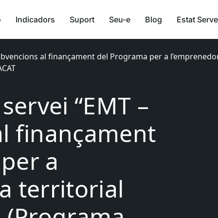
ó
Indicadors
Suport
Seu-e
Blog
Estat Serve
ubvencions al finançament del Programa per a l’emprenedoria
EACAT
 servei “EMT –
al finançament
per a
 territorial
a (Programa