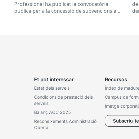
educatius, per al desenvolupament de
Professional ha publicat la convocatòria
de 
programes de formació i inserció,
pública per a la concessió de subvencions a
de
durant el curs 2026-2027
centres educatius públics que no siguin de
de
titularitat...
Et pot interessar
Recursos
Estat dels serveis
Índex de madures
Condicions de prestació dels
Campus de form
serveis
Imatge corporat
Balanç AOC 2025
Subscriu-te 
Reconeixements Administració
Oberta