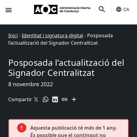
CA
Seu-e
Estat Serveis
Inici
›
Identitat i signatura digital
›
Posposada
l’actualització del Signador Centralitzat
Posposada l’actualització del
Signador Centralitzat
8 novembre 2022
Compartir
Aquesta publicació té més de 1 any.
És possible que el contingut no