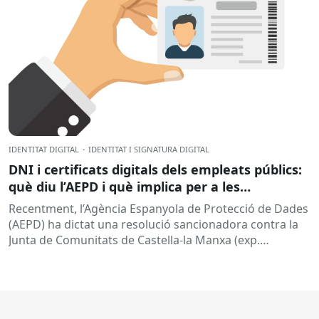
IDENTITAT DIGITAL
·
IDENTITAT I SIGNATURA DIGITAL
DNI i certificats digitals dels empleats públics:
què diu l’AEPD i què implica per a les
administracions?
Recentment, l’Agència Espanyola de Protecció de Dades
(AEPD) ha dictat una resolució sancionadora contra la
Junta de Comunitats de Castella-la Manxa (exp.
EXP202406805) que torna a posar el...