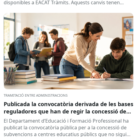
disponibles a EACAT Tràmits. Aquests canvis tenen
l’objectiu de...
TRAMITACIÓ ENTRE ADMINISTRACIONS
Publicada la convocatòria derivada de les bases
reguladores que han de regir la concessió de
subvencions a centres educatius, per al
El Departament d’Educació i Formació Professional ha
desenvolupament de programes de formació i
publicat la convocatòria pública per a la concessió de
inserció, durant el curs 2026-2027
subvencions a centres educatius públics que no siguin