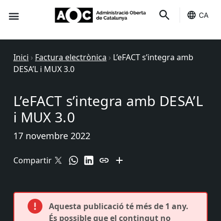
CA
Seu-e
Estat Serveis
Inici
›
Factura electrònica
›
L’eFACT s’integra amb
DESA’L i MUX 3.0
L’eFACT s’integra amb DESA’L
i MUX 3.0
17 novembre 2022
Compartir
Aquesta publicació té més de 1 any.
És possible que el contingut no