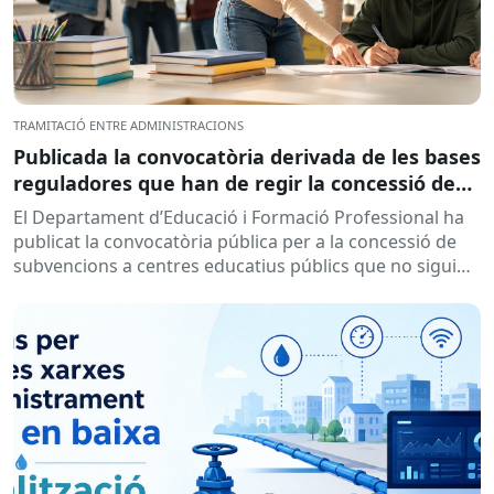
TRAMITACIÓ ENTRE ADMINISTRACIONS
Publicada la convocatòria derivada de les bases
reguladores que han de regir la concessió de
subvencions a centres educatius, per al
El Departament d’Educació i Formació Professional ha
desenvolupament de programes de formació i
publicat la convocatòria pública per a la concessió de
inserció, durant el curs 2026-2027
subvencions a centres educatius públics que no siguin
de titularitat...