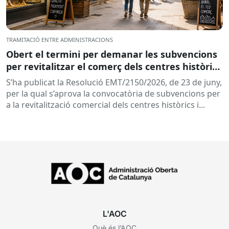
TRAMITACIÓ ENTRE ADMINISTRACIONS
Obert el termini per demanar les subvencions
per revitalitzar el comerç dels centres històrics
i eixos comercials de Catalunya
S’ha publicat la Resolució EMT/2150/2026, de 23 de juny,
per la qual s’aprova la convocatòria de subvencions per
a la revitalització comercial dels centres històrics i...
L'AOC
Què és l’AOC