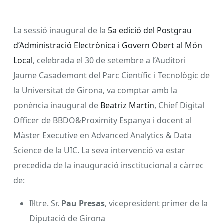
La sessió inaugural de la
5a edició del Postgrau
d’Administració Electrònica i Govern Obert al Món
Local
, celebrada el 30 de setembre a l’Auditori
Jaume Casademont del Parc Científic i Tecnològic de
la Universitat de Girona, va comptar amb la
ponència inaugural de
Beatriz Martín
, Chief Digital
Officer de BBDO&Proximity Espanya i docent al
Màster Executive en Advanced Analytics & Data
Science de la UIC. La seva intervenció va estar
precedida de la inauguració insctitucional a càrrec
de:
Il·ltre. Sr.
Pau Presas
, vicepresident primer de la
Diputació de Girona