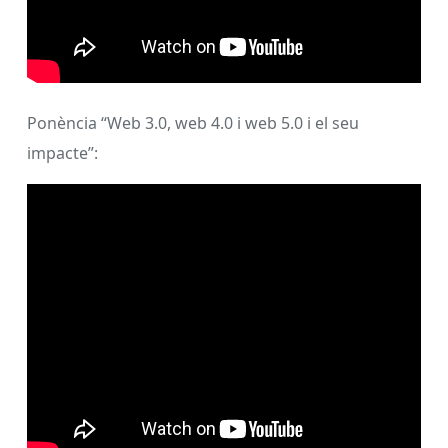
Ponència “Web 3.0, web 4.0 i web 5.0 i el seu
impacte”: