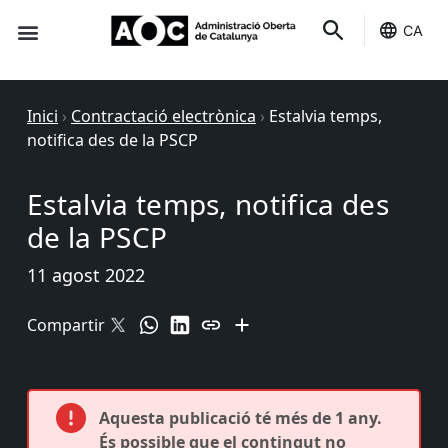
CA
Seu-e
Estat Serveis
Inici
›
Contractació electrònica
›
Estalvia temps,
notifica des de la PSCP
Estalvia temps, notifica des
de la PSCP
11 agost 2022
Compartir
Aquesta publicació té més de 1 any.
És possible que el contingut no