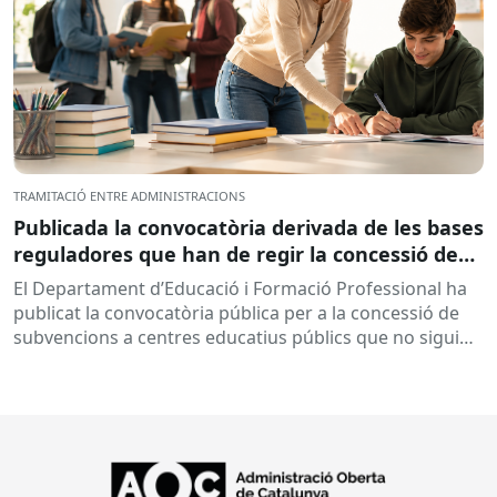
TRAMITACIÓ ENTRE ADMINISTRACIONS
Publicada la convocatòria derivada de les bases
reguladores que han de regir la concessió de
subvencions a centres educatius, per al
El Departament d’Educació i Formació Professional ha
desenvolupament de programes de formació i
publicat la convocatòria pública per a la concessió de
inserció, durant el curs 2026-2027
subvencions a centres educatius públics que no siguin
de titularitat...