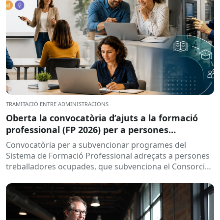
TRAMITACIÓ ENTRE ADMINISTRACIONS
Oberta la convocatòria d’ajuts a la formació
professional (FP 2026) per a persones
treballadores ocupades
Convocatòria per a subvencionar programes del
Sistema de Formació Professional adreçats a persones
treballadores ocupades, que subvenciona el Consorci
per a la Formació Contínua de Catalunya...