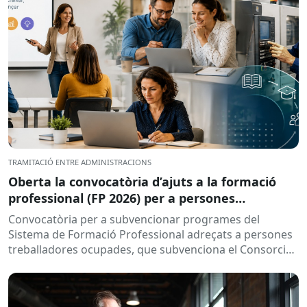
TRAMITACIÓ ENTRE ADMINISTRACIONS
Oberta la convocatòria d’ajuts a la formació
professional (FP 2026) per a persones
treballadores ocupades
Convocatòria per a subvencionar programes del
Sistema de Formació Professional adreçats a persones
treballadores ocupades, que subvenciona el Consorci
per a la Formació Contínua de Catalunya...