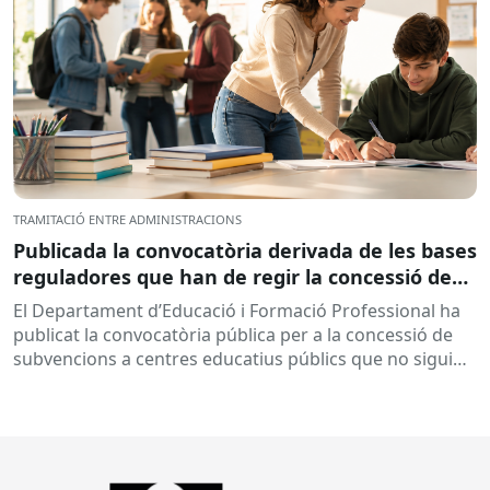
TRAMITACIÓ ENTRE ADMINISTRACIONS
Publicada la convocatòria derivada de les bases
reguladores que han de regir la concessió de
subvencions a centres educatius, per al
El Departament d’Educació i Formació Professional ha
desenvolupament de programes de formació i
publicat la convocatòria pública per a la concessió de
inserció, durant el curs 2026-2027
subvencions a centres educatius públics que no siguin
de titularitat...