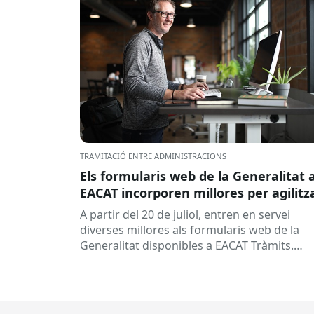
TRAMITACIÓ ENTRE ADMINISTRACIONS
Els formularis web de la Generalitat 
EACAT incorporen millores per agilitz
la tramitació
A partir del 20 de juliol, entren en servei
diverses millores als formularis web de la
Generalitat disponibles a EACAT Tràmits.
Aquests canvis tenen l’objectiu de...