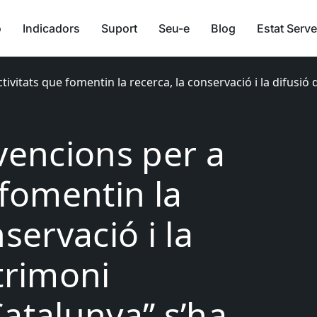
ó
Indicadors
Suport
Seu-e
Blog
Estat Serve
tivitats que fomentin la recerca, la conservació i la difusió
vencions per a
 fomentin la
servació i la
trimoni
Catalunya” s’ha