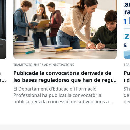
TRAMITACIÓ ENTRE ADMINISTRACIONS
TRA
a
Publicada la convocatòria derivada de
Pu
ar
les bases reguladores que han de regir
i 
la concessió de subvencions a centres
El Departament d’Educació i Formació
S’
educatius, per al desenvolupament de
Professional ha publicat la convocatòria
de 
programes de formació i inserció,
pública per a la concessió de subvencions a
de
durant el curs 2026-2027
centres educatius públics que no siguin de
de
titularitat...