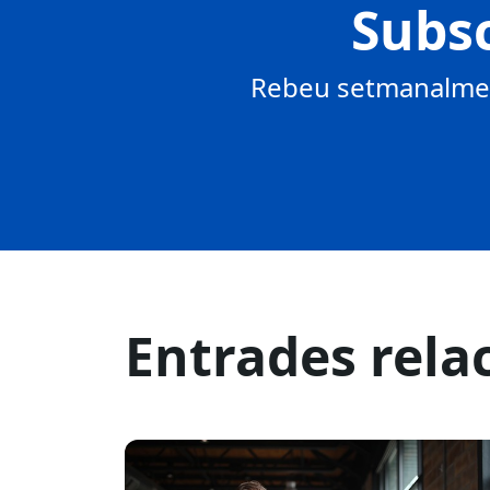
Subsc
Rebeu setmanalment
Entrades rela