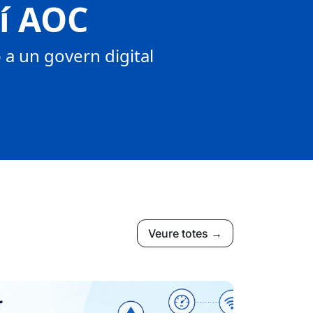
tí AOC
a un govern digital
Veure totes →