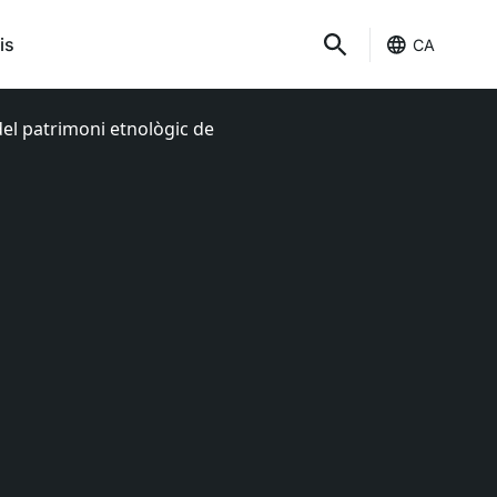
is
CA
 del patrimoni etnològic de