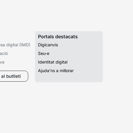
Portals destacats
a digital (IMD)
Digicanvis
ació
Seu-e
iva
Identitat digital
Ajuda’ns a millorar
al butlletí