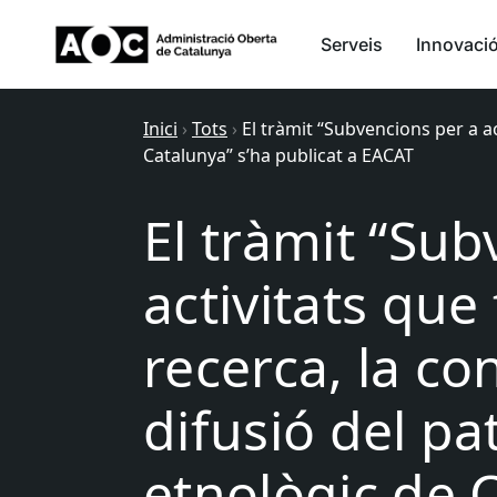
Serveis
Innovaci
Inici
›
Tots
›
El tràmit “Subvencions per a ac
Catalunya” s’ha publicat a EACAT
El tràmit “Sub
activitats que
recerca, la con
difusió del pa
etnològic de 