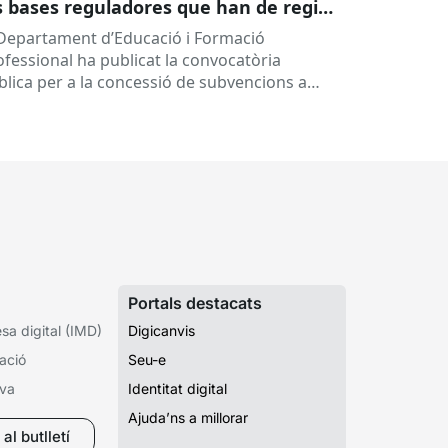
s bases reguladores que han de regir
 concessió de subvencions a centres
 Departament d’Educació i Formació
ucatius, per al desenvolupament de
ofessional ha publicat la convocatòria
ogrames de formació i inserció,
blica per a la concessió de subvencions a
rant el curs 2026-2027
ntres educatius públics que no siguin de
ularitat...
Portals destacats
a digital (IMD)
Digicanvis
ació
Seu-e
iva
Identitat digital
Ajuda’ns a millorar
al butlletí