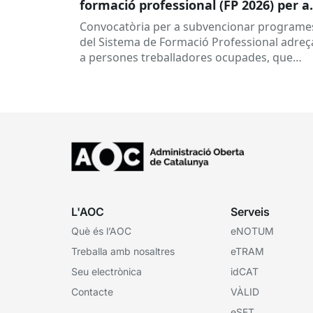
formació professional (FP 2026) per a
persones treballadores ocupades
Convocatòria per a subvencionar programe
del Sistema de Formació Professional adreç
a persones treballadores ocupades, que
subvenciona el Consorci per a la Formació
Contínua de Catalunya...
L'AOC
Serveis
Què és l’AOC
eNOTUM
Treballa amb nosaltres
eTRAM
Seu electrònica
idCAT
Contacte
VÀLID
eSET