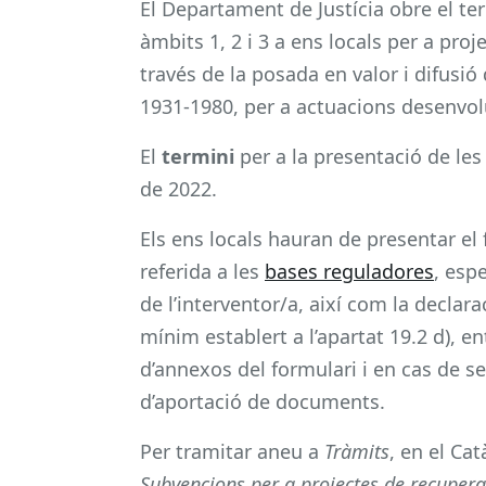
El Departament de Justícia obre el ter
àmbits 1, 2 i 3 a ens locals per a pr
través de la posada en valor i difusi
1931-1980, per a actuacions desenvolu
El
termini
per a la presentació de le
de 2022.
Els ens locals hauran de presentar el
referida a les
bases reguladores
, espe
de l’interventor/a, així com la declar
mínim establert a l’apartat 19.2 d), e
d’annexos del formulari i en cas de se
d’aportació de documents.
Per tramitar aneu a
Tràmits
, en el Ca
Subvencions per a projectes de recuper