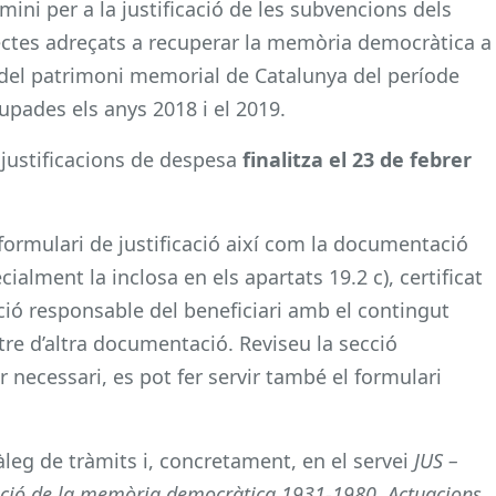
mini per a la justificació de les subvencions dels
ojectes adreçats a recuperar la memòria democràtica a
ó del patrimoni memorial de Catalunya del període
pades els anys 2018 i el 2019.
s justificacions de despesa
finalitza el 23 de febrer
 formulari de justificació així com la documentació
cialment la inclosa en els apartats 19.2 c), certificat
ació responsable del beneficiari amb el contingut
ntre d’altra documentació. Reviseu la secció
r necessari, es pot fer servir també el formulari
tàleg de tràmits i, concretament, en el servei
JUS –
ació de la memòria democràtica 1931-1980. Actuacions