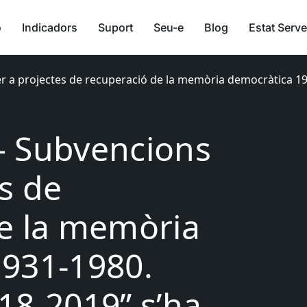
ó
Indicadors
Suport
Seu-e
Blog
Estat Serve
per a projectes de recuperació de la memòria democràtica 1
 – Subvencions
s de
e la memòria
1931-1980.
18-2019” s’ha