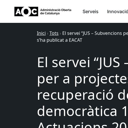
Serveis
Innovaci
Inici
›
Tots
›
El servei “JUS – Subvencions 
s’ha publicat a EACAT
El servei “JUS
per a projecte
recuperació d
democràtica 
Actuacions 20