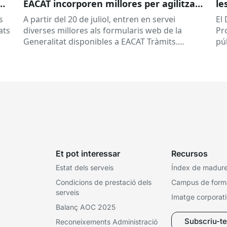
EACAT incorporen millores per agilitzar
le
la tramitació
la
s
A partir del 20 de juliol, entren en servei
El
ed
ats
diverses millores als formularis web de la
Pr
pr
Generalitat disponibles a EACAT Tràmits.
pú
du
Aquests canvis tenen l’objectiu de...
ce
tit
Et pot interessar
Recursos
Estat dels serveis
Índex de madures
Condicions de prestació dels
Campus de form
serveis
Imatge corporat
Balanç AOC 2025
Subscriu-te 
Reconeixements Administració