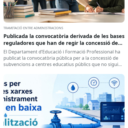
TRAMITACIÓ ENTRE ADMINISTRACIONS
Publicada la convocatòria derivada de les bases
reguladores que han de regir la concessió de
subvencions a centres educatius, per al
El Departament d’Educació i Formació Professional ha
desenvolupament de programes de formació i
publicat la convocatòria pública per a la concessió de
inserció, durant el curs 2026-2027
subvencions a centres educatius públics que no siguin
de titularitat...